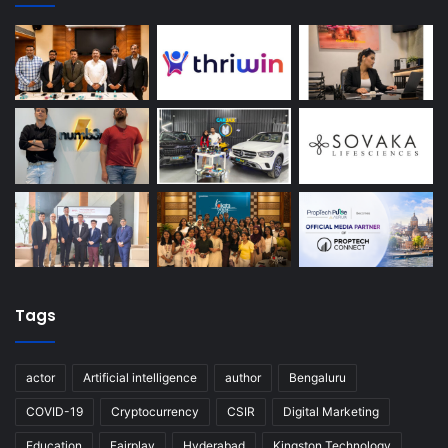
Tags
actor
Artificial intelligence
author
Bengaluru
COVID-19
Cryptocurrency
CSIR
Digital Marketing
Education
Fairplay
Hyderabad
Kingston Technology