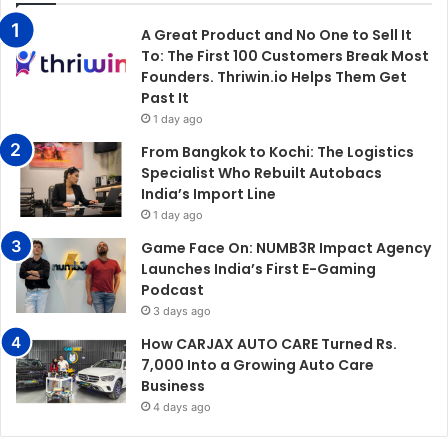
A Great Product and No One to Sell It
To: The First 100 Customers Break Most
Founders. Thriwin.io Helps Them Get
Past It
1 day ago
From Bangkok to Kochi: The Logistics
Specialist Who Rebuilt Autobacs
India’s Import Line
1 day ago
Game Face On: NUMB3R Impact Agency
Launches India’s First E-Gaming
Podcast
3 days ago
How CARJAX AUTO CARE Turned Rs.
7,000 Into a Growing Auto Care
Business
4 days ago