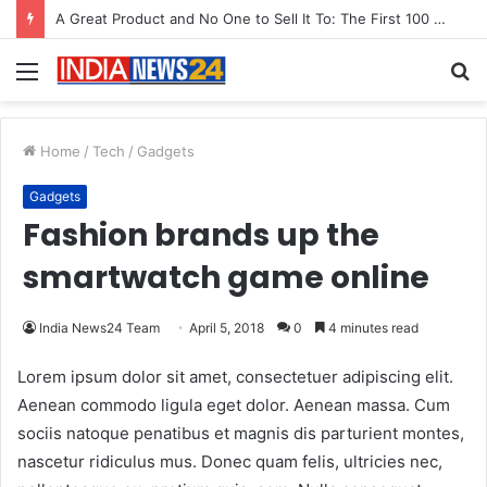
From Bangkok to Kochi: The Logistics Specialist Who Rebuilt Autobacs India’s Import Line
Menu
S
fo
Home
/
Tech
/
Gadgets
Gadgets
Fashion brands up the
smartwatch game online
India News24 Team
April 5, 2018
0
4 minutes read
Lorem ipsum dolor sit amet, consectetuer adipiscing elit.
Aenean commodo ligula eget dolor. Aenean massa. Cum
sociis natoque penatibus et magnis dis parturient montes,
nascetur ridiculus mus. Donec quam felis, ultricies nec,