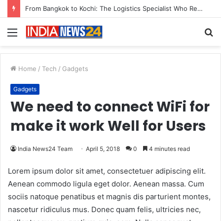
Game Face On: NUMB3R Impact Agency Launches India’s First E-Gaming Podcast
Menu
S
fo
Home
/
Tech
/
Gadgets
Gadgets
We need to connect WiFi for
make it work Well for Users
India News24 Team
April 5, 2018
0
4 minutes read
Lorem ipsum dolor sit amet, consectetuer adipiscing elit.
Aenean commodo ligula eget dolor. Aenean massa. Cum
sociis natoque penatibus et magnis dis parturient montes,
nascetur ridiculus mus. Donec quam felis, ultricies nec,